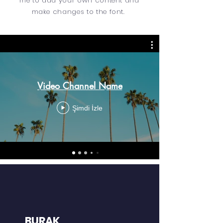
me to add your own content and
make changes to the font.
Video Channel Name
Şimdi İzle
BURAK