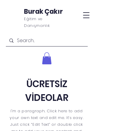
Burak Çakır
Eğitim ve
Danışmanlık
ÜCRETSİZ
VİDEOLAR
I'm a paragraph. Click here to add
your own text and edit me. It’s easy.
Just click “Edit Text” or double click