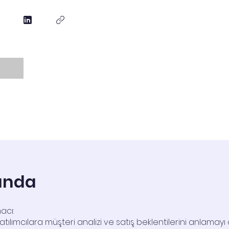
ında
acı:
katılımcılara müşteri analizi ve satış beklentilerini anlamay