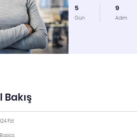
5
5 Gün
9
9 Adım
Gün
Adım
l Bakış
024 Pzt
Basics