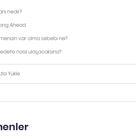
lanı nedir?
nking Ahead
tmenizin var olma sebebi ne?
edefe nasıl ulaşacaksınız?
zla Yükle
menler