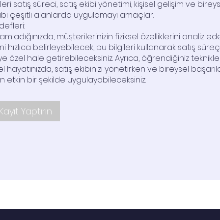
i satış süreci, satış ekibi yönetimi, kişisel gelişim ve birey
ibi çeşitli alanlarda uygulamayı amaçlar.
efleri:
mladığınızda, müşterilerinizin fiziksel özelliklerini analiz e
ni hızlıca belirleyebilecek, bu bilgileri kullanarak satış süre
şiye özel hale getirebileceksiniz. Ayrıca, öğrendiğiniz teknikle
 hayatınızda, satış ekibinizi yönetirken ve bireysel başarıla
in etkin bir şekilde uygulayabileceksiniz.
ayıt Yaptırın