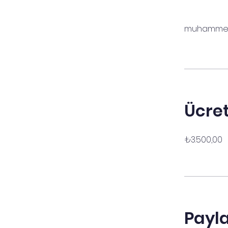
muhammed
Ücre
₺3.500,00
Payl