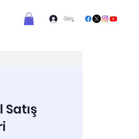
Giriş
folyo
Blog
Hakkımızda
l Satış
i