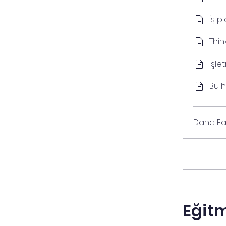
İş p
Thi
İşle
Bu h
Daha Fa
Eğit