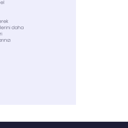
sel
derek
çlerini daha
ri
rınızı