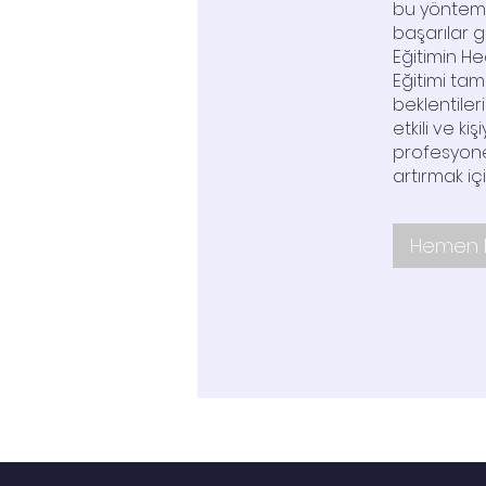
bu yöntemler
başarılar g
Eğitimin Hed
Eğitimi tama
beklentileri
etkili ve ki
profesyonel
artırmak iç
Hemen K